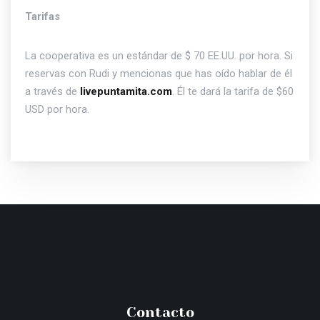
Tarifas
La cooperativa es un estándar de $ 70 EE.UU. por hora. Si
reservas con Rudi y mencionas que has oído hablar de él
a través de
livepuntamita.com
. Él te dará la tarifa de $60
USD por hora.
Contacto