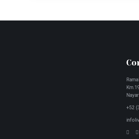
Co
Ramal
Km.19
Nayar
+52 (
infol