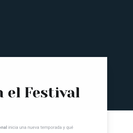
 el Festival
onal
inicia una nueva temporada y qué