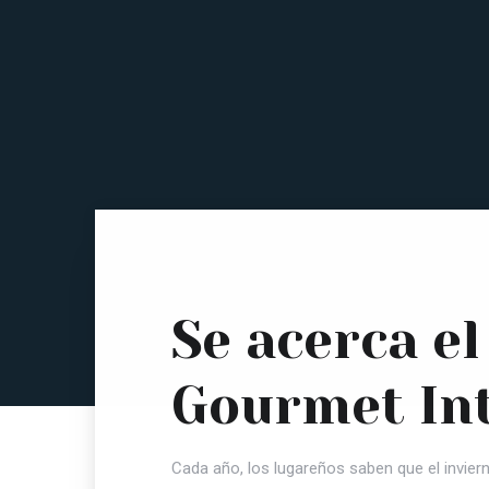
Se acerca el
Gourmet In
Cada año, los lugareños saben que el invie