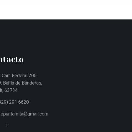
ntacto
 Carr. Federal 200
, Bahía de Banderas,
it, 63734
329) 291 6620
ivepuntamita@gmail.com