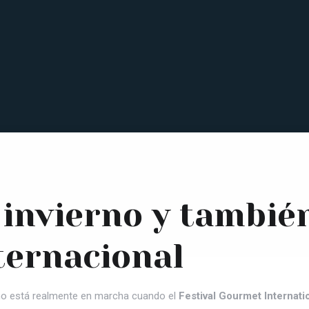
 invierno y también
ternacional
rno está realmente en marcha cuando el
Festival Gourmet Internati